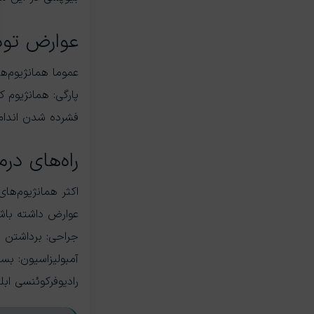
عوارض تود
عموما همانژیوم‌ه
پارگی: همانژیوم
فشرده شدن اندام‌ه
راه‌های در
اکثر همانژیوم‌های
عوارض داشته باش
جراحی: برداشتن ت
آمبولیزاسیون: بس
رادیوفرکوئنسی ابل