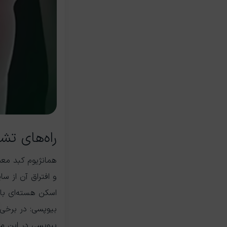
راه‌های ت
همانژیوم کبد معم
و افتراق آن از س
اسکن هسته‌ای با 
بیوپسی: در برخی 
بیوپسی در این مو