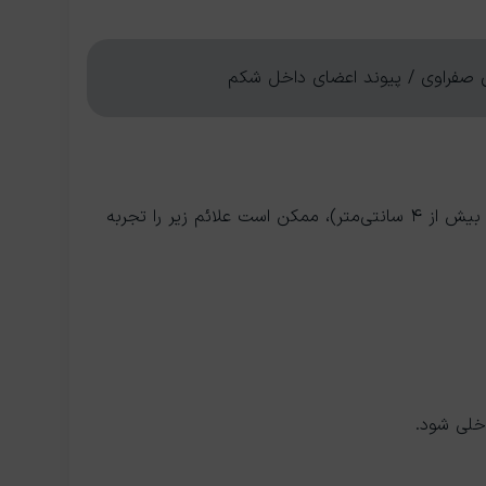
 صفراوی / پیوند اعضای داخل شکم
اکثر همانژیوم‌ها هیچ علامتی ایجاد نمی‌کنند. با این حال، اگر توده بزرگ باشد (معمولاً بیش از ۴ سانتی‌متر)، ممکن است علائم زیر را تجربه
اخلی شود.