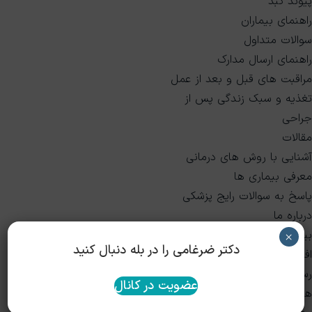
پیوند کبد
راهنمای بیماران
سوالات متداول
راهنمای ارسال مدارک
مراقبت های قبل و بعد از عمل
تغذیه و سبک زندگی پس از
جراحی
مقالات
آشنایی با روش های درمانی
معرفی بیماری ها
پاسخ به سوالات رایج پزشکی
درباره ما
بیوگرافی و سوابق
×
دکتر ضرغامی را در بله دنبال کنید
افتخارات و عضویت‌ها
رسانه و مصاحبه‌ها
عضویت در کانال
همکاران