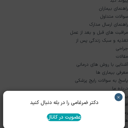
پیوند کبد
راهنمای بیماران
سوالات متداول
راهنمای ارسال مدارک
مراقبت های قبل و بعد از عمل
تغذیه و سبک زندگی پس از
جراحی
مقالات
آشنایی با روش های درمانی
معرفی بیماری ها
پاسخ به سوالات رایج پزشکی
درباره ما
بیوگرافی و سوابق
×
دکتر ضرغامی را در بله دنبال کنید
افتخارات و عضویت‌ها
رسانه و مصاحبه‌ها
عضویت در کانال
همکاران