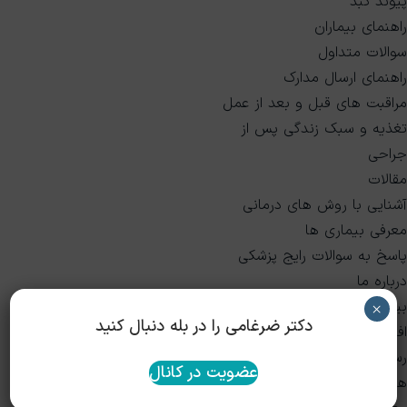
پیوند کبد
راهنمای بیماران
سوالات متداول
راهنمای ارسال مدارک
مراقبت های قبل و بعد از عمل
تغذیه و سبک زندگی پس از
جراحی
مقالات
آشنایی با روش های درمانی
معرفی بیماری ها
پاسخ به سوالات رایج پزشکی
درباره ما
بیوگرافی و سوابق
×
دکتر ضرغامی را در بله دنبال کنید
افتخارات و عضویت‌ها
رسانه و مصاحبه‌ها
عضویت در کانال
همکاران