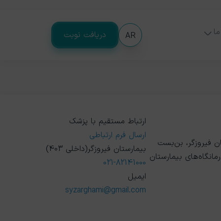
ما
دریافت نوبت
AR
ارتباط مستقیم با پزشک
ارسال فرم ارتباطی
ن فیروزگر، بن‌بست
بیمارستان فیروزگر(داخلی 403)
انگاه‌های بیمارستان
021-82141000
ایمیل
syzarghami@gmail.com