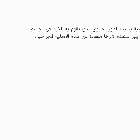
سية بسبب الدور الحيوي الذي يقوم به الكبد في الجسم،
يلي سنقدم شرحًا مفصلًا عن هذه العملية الجراحية.
ن أي خطأ قد يؤدي إلى مضاعفات خطيرة ولا يمكن إصلاحها
امي، الذين يتمتعون بخبرة واسعة كجراحي زرع الكبد
رع بدقة أكبر.